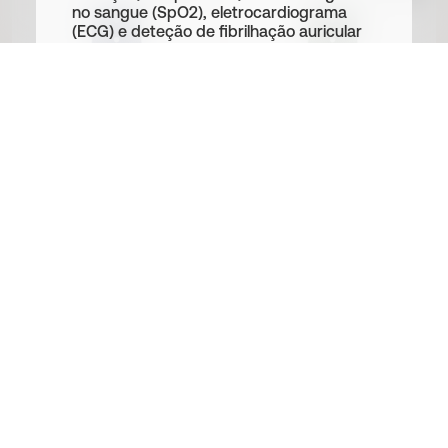
no sangue (SpO2), eletrocardiograma
(ECG) e deteção de fibrilhação auricular
(AFib), notificações de sinais de AFib,
idade vascular, pontuação de saúde
nervosa e atividade eletrodermal (EDA).
Pulseira Tide Ocean
Pulseira Tide Ocean
18mm Azul & Ouro
18mm Verde & Prata