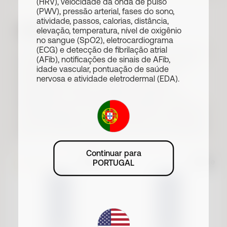
(HRV), velocidade da onda de pulso
P.E.T Reciclado
(PWV), pressão arterial, fases do sono,
atividade, passos, calorias, distância,
Cores
#tide®
elevação, temperatura, nível de oxigênio
no sangue (SpO2), eletrocardiograma
Todos
Azul
Ouro Rosa
Verde
Preto
(ECG) e detecção de fibrilação atrial
Mergulhe na nossa coleção de pulseiras
(AFib), notificações de sinais de AFib,
Prata e Ouro
Prata
Cinza
Borgonha
de substituição Tide Ocean, feitas de
idade vascular, pontuação de saúde
plástico coletado perto da costa e
Marrom
Pêssego
Cinza Ardósia
nervosa e atividade eletrodermal (EDA).
reciclado em um material de alta
Verde claro
Azul claro
Areia
qualidade. Essas longas pulseiras de
relógio não só oferecem estilo, conforto
e durabilidade, mas também contribuem
para a preservação dos nossos oceanos.
Continuar para
PORTUGAL
Mais vendido