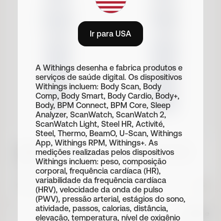
Ir para USA
A Withings desenha e fabrica produtos e
serviços de saúde digital. Os dispositivos
Withings incluem: Body Scan, Body
Comp, Body Smart, Body Cardio, Body+,
Body, BPM Connect, BPM Core, Sleep
Analyzer, ScanWatch, ScanWatch 2,
ScanWatch Light, Steel HR, Activité,
Steel, Thermo, BeamO, U-Scan, Withings
App, Withings RPM, Withings+. As
Pulseira Tide Ocean
Pulseira Tide Ocean
medições realizadas pelos dispositivos
18mm Azul & Prata
20mm Azul & Prata
Withings incluem: peso, composição
Fivela
Fivela
corporal, frequência cardíaca (HR),
variabilidade da frequência cardíaca
€ 39.95
€ 39.95
(HRV), velocidade da onda de pulso
(PWV), pressão arterial, estágios do sono,
atividade, passos, calorias, distância,
elevação, temperatura, nível de oxigênio