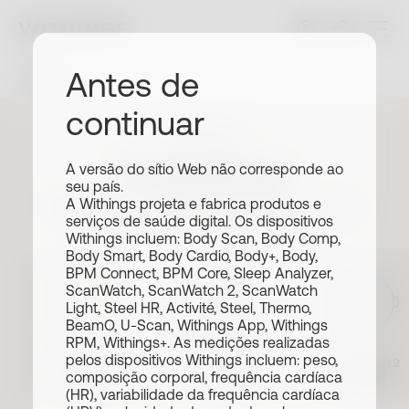
Antes de
Filtros
continuar
Withings
Pulseiras
A versão do sítio Web não corresponde ao
seu país.
Tamanho
Escolha o seu relógio para encontrar
A Withings projeta e fabrica produtos e
serviços de saúde digital. Os dispositivos
pulseiras correspondentes
Todos
18mm
20mm
Withings incluem: Body Scan, Body Comp,
Body Smart, Body Cardio, Body+, Body,
Fivela
BPM Connect, BPM Core, Sleep Analyzer,
ScanWatch, ScanWatch 2, ScanWatch
Light, Steel HR, Activité, Steel, Thermo,
Todos
Prata
Ouro Rosa
Cinza Ardósia
BeamO, U-Scan, Withings App, Withings
RPM, Withings+. As medições realizadas
Materiais
ScanWatch Nova
pelos dispositivos Withings incluem: peso,
ScanWatch Nova
Brilliant
ScanWatch 2
composição corporal, frequência cardíaca
42mm
39mm
38mm
Todos
#tide®
Metal
Couro
Esporte Premium
(HR), variabilidade da frequência cardíaca