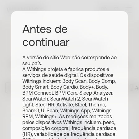
Antes de
Withings
continuar
Acessórios
Explore nossa linha de acessórios,
A versão do sítio Web não corresponde ao
projetados para melhorar sua experiência
seu país.
A Withings projeta e fabrica produtos e
com os produtos Withings.
serviços de saúde digital. Os dispositivos
Withings incluem: Body Scan, Body Comp,
Body Smart, Body Cardio, Body+, Body,
Top picks
Pulseiras
Acessórios BPM
A
BPM Connect, BPM Core, Sleep Analyzer,
ScanWatch, ScanWatch 2, ScanWatch
Light, Steel HR, Activité, Steel, Thermo,
BeamO, U-Scan, Withings App, Withings
Mais vendido
RPM, Withings+. As medições realizadas
pelos dispositivos Withings incluem: peso,
composição corporal, frequência cardíaca
(HR), variabilidade da frequência cardíaca