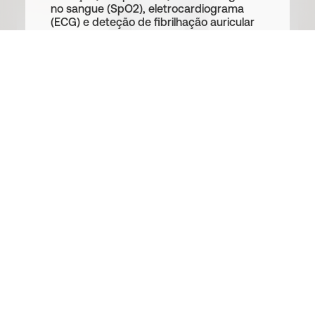
Mais vendido
no sangue (SpO2), eletrocardiograma
(ECG) e deteção de fibrilhação auricular
(AFib), notificações de sinais de AFib,
idade vascular, pontuação de saúde
nervosa e atividade eletrodermal (EDA).