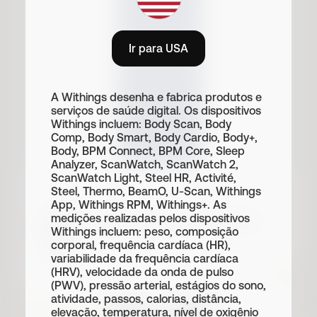
Ir para USA
A Withings desenha e fabrica produtos e
serviços de saúde digital. Os dispositivos
Withings incluem: Body Scan, Body
Comp, Body Smart, Body Cardio, Body+,
Body, BPM Connect, BPM Core, Sleep
Analyzer, ScanWatch, ScanWatch 2,
ScanWatch Light, Steel HR, Activité,
Steel, Thermo, BeamO, U-Scan, Withings
Pulseiras
App, Withings RPM, Withings+. As
medições realizadas pelos dispositivos
Pulseira Tide Ocean 18mm Azul &
Withings incluem: peso, composição
Prata
corporal, frequência cardíaca (HR),
variabilidade da frequência cardíaca
€ 39.95
(HRV), velocidade da onda de pulso
(PWV), pressão arterial, estágios do sono,
atividade, passos, calorias, distância,
elevação, temperatura, nível de oxigênio