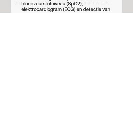
tekenen van AFib rechtstreeks vanaf uw pols.
bloedzuurstofniveau (SpO2),
elektrocardiogram (ECG) en detectie van
atriale fibrillatie (AFib), meldingen van
tekenen van AFib, vaatleeftijd,
zenuwgezondheidsscore en
elektrodermale activiteit (EDA).