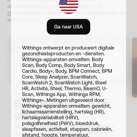
ondersteuning om u te helpen uw
gezondheid in elke fase te begrijpen en te
verbeteren.
Ga naar USA
Withings ontwerpt en produceert digitale
Verbeterd
gezondheidsproducten en -diensten.
Withings-apparaten omvatten: Body
Scan, Body Comp, Body Smart, Body
Cardio, Body+, Body, BPM Connect, BPM
Core, Sleep Analyzer, ScanWatch,
ScanWatch 2, ScanWatch Light, Steel
HR, Activité, Steel, Thermo, BeamO, U-
HART
Scan, Withings App, Withings RPM,
Withings+. Metingen uitgevoerd door
Een medisch ECG op
Withings-apparaten omvatten: gewicht,
lichaamssamenstelling, hartslag (HR),
uw pols¹
hartslagvariabiliteit (HRV),
polsgolfsnelheid (PWV), bloeddruk,
Nu met onregelmatige ritmewaarschuwingen
slaapfasen, activiteit, stappen, calorieën,
detecteert ScanWatch Nova Brilliant passief
afstand, hoogte, temperatuur,