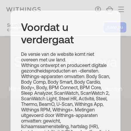
Voordat u
ScanWatch Nova Brilliant
Koop nu
€ 599.95
verdergaat
NIEUW
De versie van de website komt niet
ScanWatch Nova
overeen met uw land.
Withings ontwerpt en produceert digitale
gezondheidsproducten en -diensten.
BRILLIANT EDITION
Withings-apparaten omvatten: Body Scan,
Body Comp, Body Smart, Body Cardio,
Body+, Body, BPM Connect, BPM Core,
Klinische precisie* ontmoet tijdloos design
Sleep Analyzer, ScanWatch, ScanWatch 2,
ScanWatch Light, Steel HR, Activité, Steel,
Thermo, BeamO, U-Scan, Withings App,
Withings RPM, Withings+. Metingen
uitgevoerd door Withings-apparaten
omvatten: gewicht,
lichaamssamenstelling, hartslag (HR),