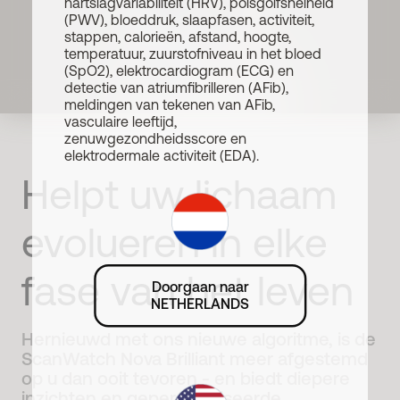
hartslagvariabiliteit (HRV), polsgolfsnelheid
(PWV), bloeddruk, slaapfasen, activiteit,
stappen, calorieën, afstand, hoogte,
temperatuur, zuurstofniveau in het bloed
(SpO2), elektrocardiogram (ECG) en
detectie van atriumfibrilleren (AFib),
meldingen van tekenen van AFib,
vasculaire leeftijd,
zenuwgezondheidsscore en
elektrodermale activiteit (EDA).
Helpt uw lichaam
evolueren in elke
fase van het leven
Doorgaan naar
NETHERLANDS
Hernieuwd met ons nieuwe algoritme, is de
ScanWatch Nova Brilliant meer afgestemd
op u dan ooit tevoren - en biedt diepere
inzichten en gepersonaliseerde