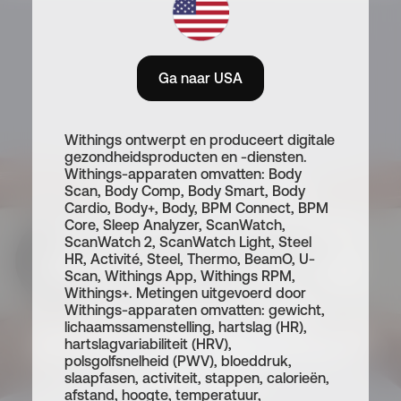
Ga naar USA
Withings ontwerpt en produceert digitale
gezondheidsproducten en -diensten.
Withings-apparaten omvatten: Body
BeamO
is
het
Scan, Body Comp, Body Smart, Body
Cardio, Body+, Body, BPM Connect, BPM
revolutionaire
4-in-1
Core, Sleep Analyzer, ScanWatch,
ScanWatch 2, ScanWatch Light, Steel
MultiScan™
apparaat
HR, Activité, Steel, Thermo, BeamO, U-
Scan, Withings App, Withings RPM,
Withings+. Metingen uitgevoerd door
voor
persoonlijk,
Withings-apparaten omvatten: gewicht,
lichaamssamenstelling, hartslag (HR),
gezins-
en
teleconsult
hartslagvariabiliteit (HRV),
polsgolfsnelheid (PWV), bloeddruk,
gebruik.*
slaapfasen, activiteit, stappen, calorieën,
afstand, hoogte, temperatuur,