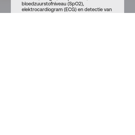
bloedzuurstofniveau (SpO2),
elektrocardiogram (ECG) en detectie van
atriale fibrillatie (AFib), meldingen van
tekenen van AFib, vaatleeftijd,
zenuwgezondheidsscore en
elektrodermale activiteit (EDA).
Het volledige spectrum van uw gezondheid
Meer dan een
thermometer
—een
compleet