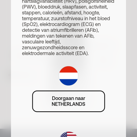
hartslagvariabiliteit (HRV), polsgolfsnelheid
(PWV), bloeddruk, slaapfasen, activiteit,
stappen, calorieën, afstand, hoogte,
temperatuur, zuurstofniveau in het bloed
(SpO2), elektrocardiogram (ECG) en
detectie van atriumfibrilleren (AFib),
meldingen van tekenen van AFib,
vasculaire leeftijd,
Temperatuur
zenuwgezondheidsscore en
elektrodermale activiteit (EDA).
Ademhalingssysteem
Hart
Telemedicine
Doorgaan naar
NETHERLANDS