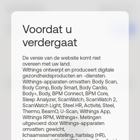
Voordat u
BeamO
Koop nu
€ 249.95
verdergaat
NIEUW
De versie van de website komt niet
Beam
O
overeen met uw land.
Withings ontwerpt en produceert digitale
gezondheidsproducten en -diensten.
Withings-apparaten omvatten: Body Scan,
Zorg voor je dierbaren, waar het leven je ook
Body Comp, Body Smart, Body Cardio,
brengt.
Body+, Body, BPM Connect, BPM Core,
Sleep Analyzer, ScanWatch, ScanWatch 2,
ScanWatch Light, Steel HR, Activité, Steel,
Thermo, BeamO, U-Scan, Withings App,
Withings RPM, Withings+. Metingen
uitgevoerd door Withings-apparaten
omvatten: gewicht,
lichaamssamenstelling, hartslag (HR),