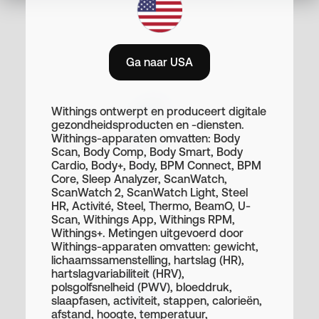
Ga naar USA
Doe met ons mee en
Withings ontwerpt en produceert digitale
voel de voordelen
gezondheidsproducten en -diensten.
Withings-apparaten omvatten: Body
Scan, Body Comp, Body Smart, Body
Begin onmiddellijk met het
Cardio, Body+, Body, BPM Connect, BPM
verdienen van commissies
Core, Sleep Analyzer, ScanWatch,
ScanWatch 2, ScanWatch Light, Steel
Verdien van 5% tot 15%
HR, Activité, Steel, Thermo, BeamO, U-
Scan, Withings App, Withings RPM,
commissie op elke aankoop
Withings+. Metingen uitgevoerd door
Withings-apparaten omvatten: gewicht,
Alle Withings-producten komen
lichaamssamenstelling, hartslag (HR),
hartslagvariabiliteit (HRV),
in aanmerking
polsgolfsnelheid (PWV), bloeddruk,
Nieuwe creatives worden
slaapfasen, activiteit, stappen, calorieën,
afstand, hoogte, temperatuur,