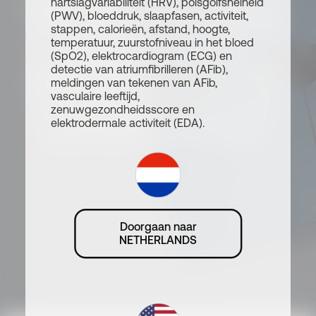
Als je een blogger of uitgever
hartslagvariabiliteit (HRV), polsgolfsnelheid
(PWV), bloeddruk, slaapfasen, activiteit,
bent, kun je je vandaag nog
stappen, calorieën, afstand, hoogte,
temperatuur, zuurstofniveau in het bloed
aanmelden voor ons
(SpO2), elektrocardiogram (ECG) en
partnerprogramma en jezelf
detectie van atriumfibrilleren (AFib),
meldingen van tekenen van AFib,
verbinden met een merk dat
vasculaire leeftijd,
voorop loopt in verbonden
zenuwgezondheidsscore en
elektrodermale activiteit (EDA).
gezondheidstechnologie.
Doorgaan naar
NETHERLANDS