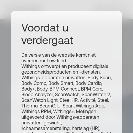
Voordat u
verdergaat
De versie van de website komt niet
overeen met uw land.
Withings ontwerpt en produceert digitale
gezondheidsproducten en -diensten.
Withings Partnerprogramma
Withings-apparaten omvatten: Body Scan,
Body Comp, Body Smart, Body Cardio,
Verspreid het woord
Body+, Body, BPM Connect, BPM Core,
Sleep Analyzer, ScanWatch, ScanWatch 2,
ScanWatch Light, Steel HR, Activité, Steel,
en verdien
Thermo, BeamO, U-Scan, Withings App,
Withings RPM, Withings+. Metingen
commissies tot 15%.
uitgevoerd door Withings-apparaten
omvatten: gewicht,
lichaamssamenstelling, hartslag (HR),